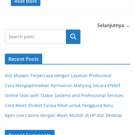
Read More
Selanjutnya →
Cari
Recent Posts
Slot Maxwin Terpercaya dengan Layanan Profesional
Cara Mengoptimalkan Permainan Mahjong Secara Efektif
Online Slots with Stable Systems and Professional Services
Cara Akses Sbobet Tanpa Ribet untuk Pengguna Baru
Agen Live Casino dengan Akses Mudah di HP dan Desktop