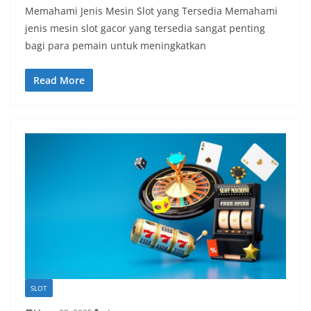
Memahami Jenis Mesin Slot yang Tersedia Memahami
jenis mesin slot gacor yang tersedia sangat penting
bagi para pemain untuk meningkatkan
Read More
SLOT