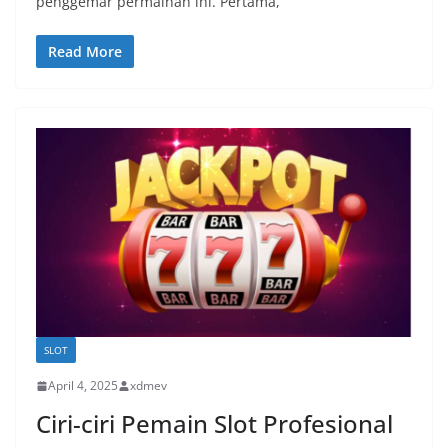
penggemar permainan ini. Pertama,
Read More
SLOT
April 4, 2025
xdmev
Ciri-ciri Pemain Slot Profesional