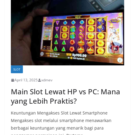
SLOT
April 13, 2025
xdmev
Main Slot Lewat HP vs PC: Mana
yang Lebih Praktis?
Keuntungan Mengakses Slot Lewat Smartphone
Mengakses slot melalui smartphone menawarkan
berbagai keuntungan yang menarik bagi para