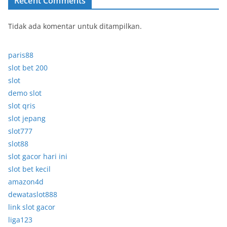
Recent Comments
Tidak ada komentar untuk ditampilkan.
paris88
slot bet 200
slot
demo slot
slot qris
slot jepang
slot777
slot88
slot gacor hari ini
slot bet kecil
amazon4d
dewataslot888
link slot gacor
liga123